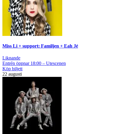
Miss Li + support: Familjen + Eah Jé
Liknande
Entrén öppnar 18:00 – Utescenen
Köp biljett
22 augusti