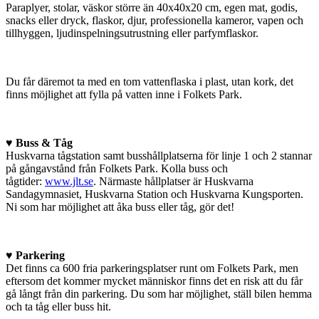
Paraplyer, stolar, väskor större än 40x40x20 cm, egen mat, godis,
snacks eller dryck, flaskor, djur, professionella kameror, vapen och
tillhyggen, ljudinspelningsutrustning eller parfymflaskor.
Du får däremot ta med en tom vattenflaska i plast, utan kork, det
finns möjlighet att fylla på vatten inne i Folkets Park.
♥ Buss & Tåg
Huskvarna tågstation samt busshållplatserna för linje 1 och 2 stannar
på gångavstånd från Folkets Park. Kolla buss och
tågtider:
www.jlt.se
. Närmaste hållplatser är Huskvarna
Sandagymnasiet, Huskvarna Station och Huskvarna Kungsporten.
Ni som har möjlighet att åka buss eller tåg, gör det!
♥ Parkering
Det finns ca 600 fria parkeringsplatser runt om Folkets Park, men
eftersom det kommer mycket människor finns det en risk att du får
gå långt från din parkering. Du som har möjlighet, ställ bilen hemma
och ta tåg eller buss hit.