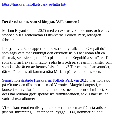
https://huskvarnafolketspark.se/hitta-hit/
Det är nära nu, som vi längtat. Välkommen!
Miriam Bryant startar 2025 med en exklusiv klubbturné, och ett av
stoppen blir i Teaterladan i Huskvarna Folkets Park, lördagen 1
februari.
I början av 2025 släpper hon också sitt nya album, ”Okej att dö”
som sägs vara mer klubbigt och elektronisk. Vi har redan fått en
försmak, senaste singeln från plattan heter ”Regnblöta skor”, en låt
som snurrar frekvent i radio, i playlists och på streamingtjänster, och
som kanske är en av hennes bästa hittills? Turnén matchar soundet,
där vi får chans att komma nära Miriam på Teaterladans scen.
Senast hon gästade Huskvarna Folkets Park var 2023
, när hon stod
på vår utescen tillsammans med Veronica Maggio i augusti, en
konsert som vi fortfarande bär med oss med ett leende i minnet. Sen
dess har Miriam gjort sporadiska framträdanden, fokus har istället
varit på nya albumet.
Vi ser fram emot en riktigt bra konsert, med en av främsta artister
just nu. Inramning i Teaterladan, byggd 1934, kommer bli helt