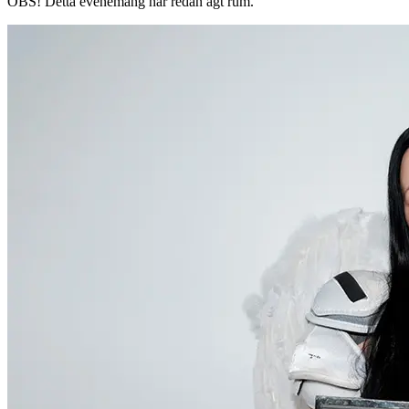
OBS!
Detta evenemang har redan ägt rum.