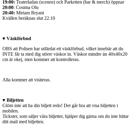
19:00:
Teaterladan (scenen) och Parketten (bar & merch) öppnar
20:00
: Cosima Olu
20:40:
Miriam Bryant
Kvällen beräknas slut 22.10
♥ Väskförbud
OBS att Polisen har utfärdat ett väskförbud, vilket innebär att du
INTE får ta med dig större väskor in. Väskor mindre än 40x40x20
cm är okej, men kommer att kontrolleras.
Alla kommer att visiteras.
♥ Biljetten
Glöm inte att ha din biljett redo! Det går bra att visa biljetten i
mobilen.
Tickster, som säljer våra biljetter, hjälper dig gärna om du inte hittar
ditt mail med biljetten.