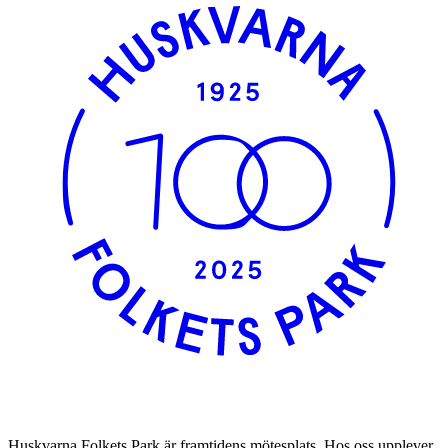
Huskvarna Folkets Park är framtidens mötesplats. Hos oss upplever