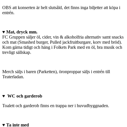
OBS att konserten är helt slutsåld, det finns inga biljetter att köpa i
entrén.
♥ Mat, dryck mm.
FC Gruppen säljer öl, cider, vin & alkoholfria alternativ samt snacks
och mat (Smashed burger, Pulled jackfruitburgare, korv med bröd).
Kom gärna tidigt och häng i Folkets Park med en öl, bra musik och
trevligt sällskap.
Merch säljs i baren (Parketten), öronproppar säljs i entrén till
Teaterladan.
♥ WC och garderob
Toalett och garderob finns en trappa ner i huvudbyggnaden.
♥ Ta inte med