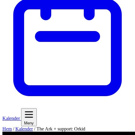
Kalender
Meny
Hem
/
Kalender
/
The Ark + support: Orkid