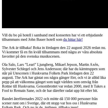
Vill du bo på hotell i samband med konserten har vi ett erbjudande
tillsammans med John Bauer hotell som
du hittar här!
The Ark är tillbaka! Boka in lördagen den 22 augusti 2026 redan nu.
Vi kommer få en fin kväll tillsammans med några av våra absoluta
favoriter på den svenska musikscenen.
Ola Salo, Lars ”Leari” Ljungberg, Mikael Jepson, Martin Axén,
Sylvester Schlegel och Jens Andersson; där har du kärntruppen som
står på Utescenen i Huskvarna Folkets Park lördagen den 22
augusti. The Ark har gästat oss några gånger förr, och vi är alltid lika
pepp på att välkomna gänget som tagit världen som omväg från
Rottne till Huskvarna. Genombrottet var redan 2000, med It Takes a
Fool to Remain Sane, och de har därefter radat upp hit efter hit.
Bandet återförenades 2022 och mötte då 150 000 personer från
scener runt om i Sverige, där ett stopp var hos oss i Huskvarna
Folkets Park. Och nu är de, äntligen, tillbaka igen!