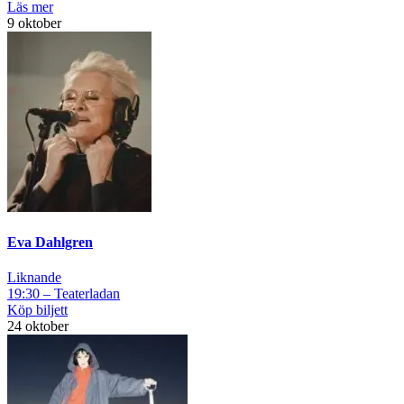
Läs mer
9 oktober
Eva Dahlgren
Liknande
19:30 – Teaterladan
Köp biljett
24 oktober