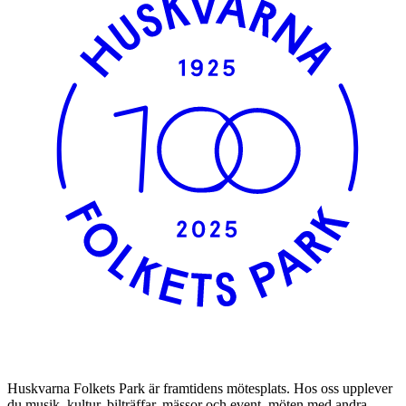
Huskvarna Folkets Park är framtidens mötesplats. Hos oss upplever
du musik, kultur, bilträffar, mässor och event, möten med andra