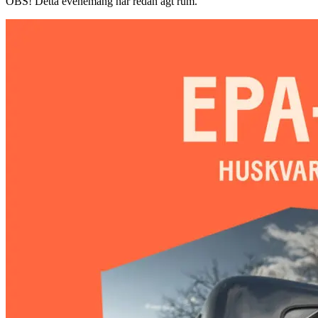
OBS!
Detta evenemang har redan ägt rum.