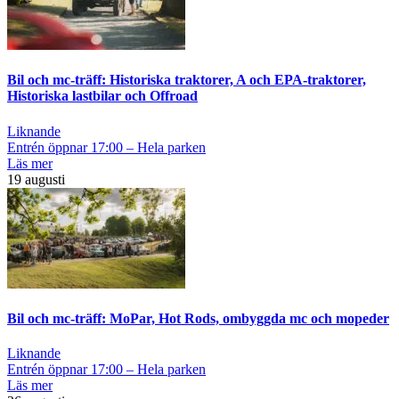
Bil och mc-träff: Historiska traktorer, A och EPA-traktorer,
Historiska lastbilar och Offroad
Liknande
Entrén öppnar 17:00 – Hela parken
Läs mer
19 augusti
Bil och mc-träff: MoPar, Hot Rods, ombyggda mc och mopeder
Liknande
Entrén öppnar 17:00 – Hela parken
Läs mer