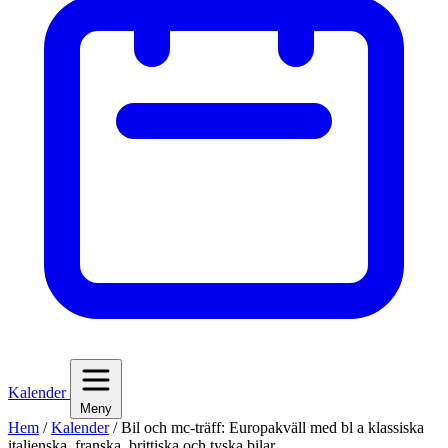
Kalender
Meny
Hem
/
Kalender
/
Bil och mc-träff: Europakväll med bl a klassiska
italienska, franska, brittiska och tyska bilar