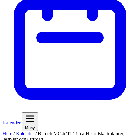
Kalender
Meny
Hem
/
Kalender
/
Bil och MC-träff: Tema Historiska traktorer,
lastbilar och Offroad