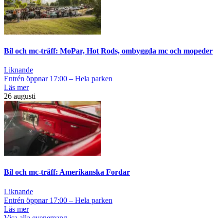
Bil och mc-träff: MoPar, Hot Rods, ombyggda mc och mopeder
Liknande
Entrén öppnar 17:00 – Hela parken
Läs mer
26 augusti
Bil och mc-träff: Amerikanska Fordar
Liknande
Entrén öppnar 17:00 – Hela parken
Läs mer
Visa alla evenemang