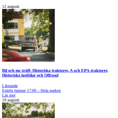
12 augusti
Bil och mc-träff: Historiska traktorer, A och EPA-traktorer,
Historiska lastbilar och Offroad
Liknande
Entrén öppnar 17:00 – Hela parken
Läs mer
19 augusti