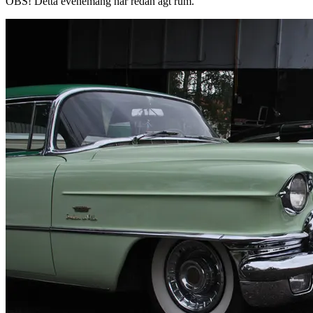
OBS!
Detta evenemang har redan ägt rum.