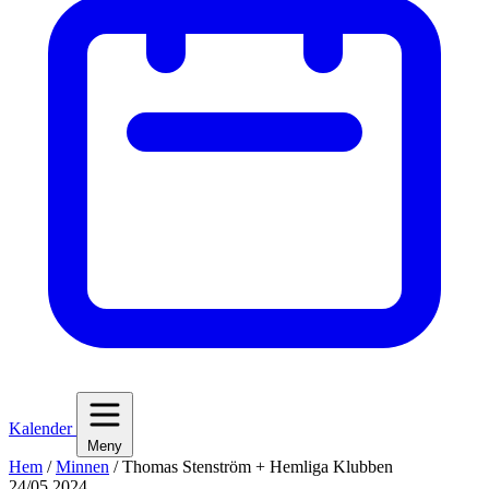
Kalender
Meny
Hem
/
Minnen
/
Thomas Stenström + Hemliga Klubben
24/05 2024