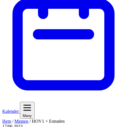
Kalender
Meny
Hem
/
Minnen
/
HOV1 + Estraden
17/06 2023