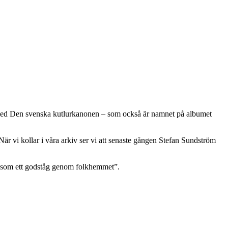
n med Den svenska kutlurkanonen – som också är namnet på albumet
När vi kollar i våra arkiv ser vi att senaste gången Stefan Sundström
r som ett godståg genom folkhemmet”.