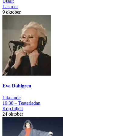
Utsålt
Läs mer
9 oktober
Eva Dahlgren
Liknande
19:30 – Teaterladan
Köp biljett
24 oktober