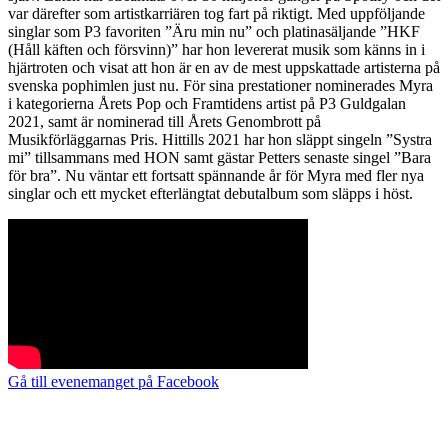
var därefter som artistkarriären tog fart på riktigt. Med uppföljande
singlar som P3 favoriten ”Äru min nu” och platinasäljande ”HKF
(Håll käften och försvinn)” har hon levererat musik som känns in i
hjärtroten och visat att hon är en av de mest uppskattade artisterna på
svenska pophimlen just nu. För sina prestationer nominerades Myra
i kategorierna Årets Pop och Framtidens artist på P3 Guldgalan
2021, samt är nominerad till Årets Genombrott på
Musikförläggarnas Pris. Hittills 2021 har hon släppt singeln ”Systra
mi” tillsammans med HON samt gästar Petters senaste singel ”Bara
för bra”. Nu väntar ett fortsatt spännande år för Myra med fler nya
singlar och ett mycket efterlängtat debutalbum som släpps i höst.
Gå till evenemanget på Facebook