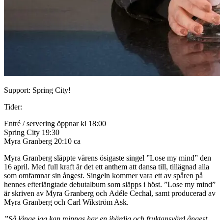
Support: Spring City!
Tider:
Entré / servering öppnar kl 18:00
Spring City 19:30
Myra Granberg 20:10 ca
Myra Granberg släppte vårens ösigaste singel ”Lose my mind” den
16 april. Med full kraft är det ett anthem att dansa till, tillägnad alla
som omfamnar sin ångest. Singeln kommer vara ett av spåren på
hennes efterlängtade debutalbum som släpps i höst. ”Lose my mind”
är skriven av Myra Granberg och Adéle Cechal, samt producerad av
Myra Granberg och Carl Wikström Ask.
”Så länge jag kan minnas har en ihärdig och fruktansvärd ångest