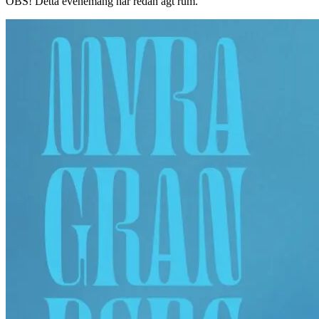
OBS!
Detta evenemang har redan ägt rum.