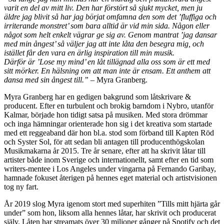
varit en del av mitt liv. Den har förstört så sjukt mycket, men ju
äldre jag blivit så har jag börjat omfamna den som det ’fluffiga och
irriterande monstret’ som bara alltid är vid min sida. Någon eller
något som helt enkelt vägrar ge sig av. Genom mantrat ’jag dansar
med min ångest’ så väljer jag att inte låta den besegra mig, och
istället får den vara en ärlig inspiration till min musik.
Därför är ’Lose my mind’ en låt tillägnad alla oss som är ett med
sitt mörker. En hälsning om att man inte är ensam. Ett anthem att
dansa med sin ångest till.”
– Myra Granberg.
Myra Granberg har en gedigen bakgrund som låtskrivare &
producent. Efter en turbulent och brokig barndom i Nybro, utanför
Kalmar, började hon tidigt satsa på musiken. Med stora drömmar
och inga hämningar orienterade hon sig i det kreativa som startade
med ett reggeaband där hon bl.a. stod som förband till Kapten Röd
och Syster Sol, för att sedan bli antagen till producenthögskolan
Musikmakarna år 2015. Tre år senare, efter att ha skrivit låtar till
artister både inom Sverige och internationellt, samt efter en tid som
writers-mentee i Los Angeles under vingarna på Fernando Garibay,
hamnade fokuset återigen på hennes eget material och artistvisionen
tog ny fart.
År 2019 slog Myra igenom stort med superhiten ”Tills mitt hjärta går
under” som hon, liksom alla hennes låtar, har skrivit och producerat
själv. Låten har streamats över 30 miljoner gånger på Spotify och det