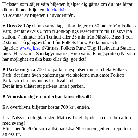
Tickster, som säljer våra biljetter, hjälper dig gärna om du inte hittar
ditt mail med biljetten,
klicka här
Vi scannar av biljetten i huvudentrén.
♥
Buss & Tåg:
Huskvarna tågstation ligger ca 50 meter från Folkets
Park, det tar ex.vis 6 min fr Jönköpings resecentrum till Huskvarna
station, 7 minuter från Tenhult eller 25 min från Nässjö. Buss 1 och
2 stannar på gångavstånd från Folkets Park. Kolla buss och
tågtider:
www.jlt.se
(Närmast Folkets Park: Tåg: Huskvarna Station,
buss: Huskvarna Sandagymnasiet, Huskvarna Kungsporten) Ni som
har möjlighet att åka buss eller tåg, gör det!
♥
Parkering:
ca 700 fria parkeringsplatser runt om hela Folkets
Park, det finns även parkeringar vid skolorna mitt emot Folkets
Park, som får användas fritt kvällstid.
Det är inte tillåtet att parkera inne i parken.
♥
Vi önskar dig en underbar konsertkväll!
Ev. överblivna biljetter kostar 700 kr i entrén.
Lisa Nilsson och gitarristen Mattias Torell bjuder på en intim afton
med sväng!
Efter mer än 30 år som artist har Lisa Nilsson en gedigen repertoar
att ösa ur.