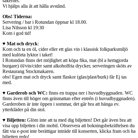
säkerhet.
Vi hjälps alla åt att hålla avstånd.
Obs! Tiderna:
Servering / bar i Rotundan öppnar kl 18.00.
Lisa Nilsson kl 19:30
Kom i god tid!
♥
Mat och dryck
:
Kom och ta en öl, cider eller ett glas vin i klassisk folkparksmiljö
med kulörta lyktor i taket!
I Rotundan finns det möjlighet att köpa fika, mat (bl a hemgjorda
burgare) öl/vin/cider samt alkoholfria drycker, serveringen sköts av
Restaurang Stockmakaren.
obs! Egen mat och dryck samt flaskor (glas/plast/burk) får Ej tas
med.
​♥
Garderob och WC:
finns en trappa ner i huvudbyggnaden. WC
finns även till höger om gräsmattan efter entrén (i huvudbyggnaden).
Garderoben är inte öppen i sommar, det går bra att hänga ev.
ytterkläder på din stol.
♥
Biljetten:
Glöm inte att ta med dig biljetten! Det går även bra att
visa upp biljetten i din mobil. Observera att bokningsbekräftelsen du
fått via e-post inte berättigar inträde till konserten, klicka fram och ha
biljetten redo!