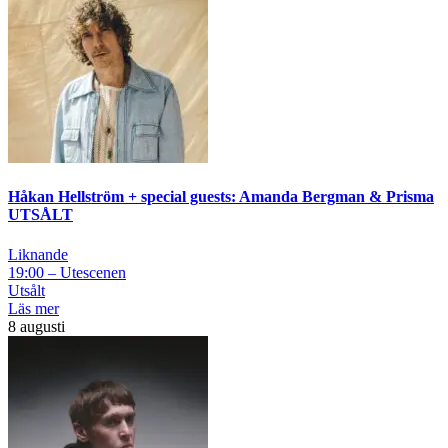
Håkan Hellström + special guests: Amanda Bergman & Prisma
UTSÅLT
Liknande
19:00 – Utescenen
Utsålt
Läs mer
8 augusti