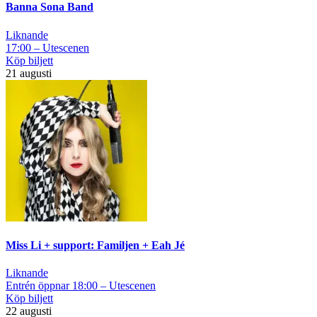
Banna Sona Band
Liknande
17:00 – Utescenen
Köp biljett
21 augusti
Miss Li + support: Familjen + Eah Jé
Liknande
Entrén öppnar 18:00 – Utescenen
Köp biljett
22 augusti