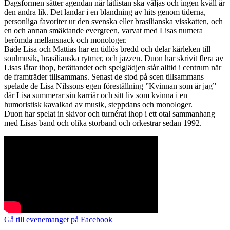
Dagsformen sätter agendan när låtlistan ska väljas och ingen kväll är
den andra lik. Det landar i en blandning av hits genom tiderna,
personliga favoriter ur den svenska eller brasilianska visskatten, och
en och annan smäktande evergreen, varvat med Lisas numera
berömda mellansnack och monologer.
Både Lisa och Mattias har en tidlös bredd och delar kärleken till
soulmusik, brasilianska rytmer, och jazzen. Duon har skrivit flera av
Lisas låtar ihop, berättandet och spelglädjen står alltid i centrum när
de framträder tillsammans. Senast de stod på scen tillsammans
spelade de Lisa Nilssons egen föreställning ”Kvinnan som är jag”
där Lisa summerar sin karriär och sitt liv som kvinna i en
humoristisk kavalkad av musik, steppdans och monologer.
Duon har spelat in skivor och turnérat ihop i ett otal sammanhang
med Lisas band och olika storband och orkestrar sedan 1992.
Gå till evenemanget på Facebook