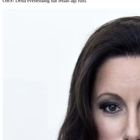
OBS!
Detta evenemang har redan ägt rum.