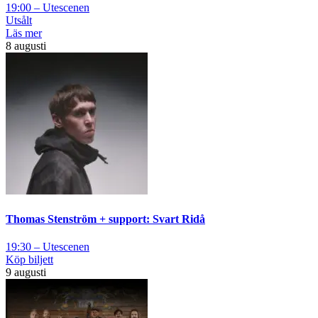
19:00 – Utescenen
Utsålt
Läs mer
8 augusti
Thomas Stenström + support: Svart Ridå
19:30 – Utescenen
Köp biljett
9 augusti