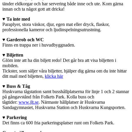
tänder eldkorgar och har servering både inne och ute. Kom gärna
innan och ta något gott att dricka!
♥
Ta inte med
Paraplyer, stora väskor, djur, egen mat eller dryck, flaskor,
professionella kameror och ljudinspelningsutrustning.
♥
Garderob och WC
Finns en trappa ner i huvudbyggnaden.
♥
Biljetten
Glöm inte att ha din biljett redo! Det går bra att visa biljetten i
mobilen.
Tickster, som säljer våra biljetter, hjälper dig gärna om du inte hittar
ditt mail med biljetten,
klicka här
♥
Buss & Tåg
Huskvarna tågstation samt busshållplatserna för linje 1 och 2 stannar
på gångavstånd från Folkets Park. Kolla buss och
tågtider:
www.jlt.se
. Närmaste hållplatser är Huskvarna
Sandagymnasiet, Huskvarna Station och Huskvarna Kungsporten.
♥
Parkering
Det finns ca 600 fria parkeringsplatser runt om Folkets Park.