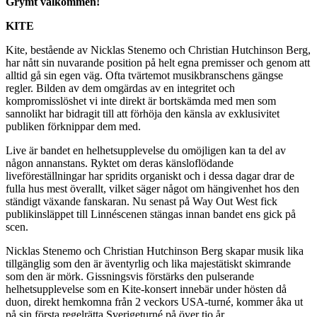
Grymt välkommen!
KITE
Kite, bestående av Nicklas Stenemo och Christian Hutchinson Berg,
har nått sin nuvarande position på helt egna premisser och genom att
alltid gå sin egen väg. Ofta tvärtemot musikbranschens gängse
regler. Bilden av dem omgärdas av en integritet och
kompromisslöshet vi inte direkt är bortskämda med men som
sannolikt har bidragit till att förhöja den känsla av exklusivitet
publiken förknippar dem med.
Live är bandet en helhetsupplevelse du omöjligen kan ta del av
någon annanstans. Ryktet om deras känsloflödande
liveföreställningar har spridits organiskt och i dessa dagar drar de
fulla hus mest överallt, vilket säger något om hängivenhet hos den
ständigt växande fanskaran. Nu senast på Way Out West fick
publikinsläppet till Linnéscenen stängas innan bandet ens gick på
scen.
Nicklas Stenemo och Christian Hutchinson Berg skapar musik lika
tillgänglig som den är äventyrlig och lika majestätiskt skimrande
som den är mörk. Gissningsvis förstärks den pulserande
helhetsupplevelse som en Kite-konsert innebär under hösten då
duon, direkt hemkomna från 2 veckors USA-turné, kommer åka ut
på sin första regelrätta Sverigeturné på över tio år.