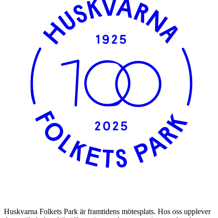
Huskvarna Folkets Park är framtidens mötesplats. Hos oss upplever