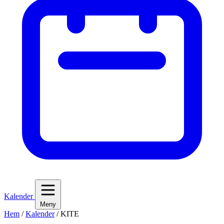
Kalender
Meny
Hem
/
Kalender
/
KITE