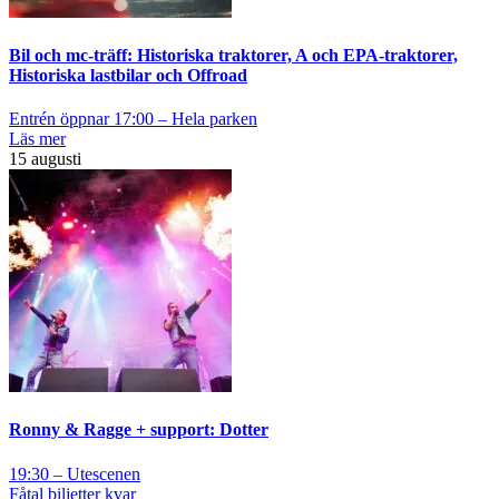
Bil och mc-träff: Historiska traktorer, A och EPA-traktorer,
Historiska lastbilar och Offroad
Entrén öppnar 17:00 – Hela parken
Läs mer
15 augusti
Ronny & Ragge + support: Dotter
19:30 – Utescenen
Fåtal biljetter kvar