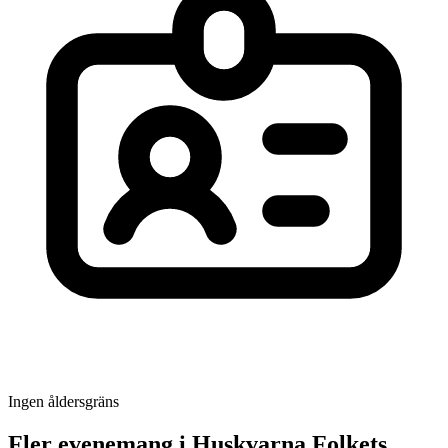
Ingen åldersgräns
Fler evenemang i Huskvarna Folkets