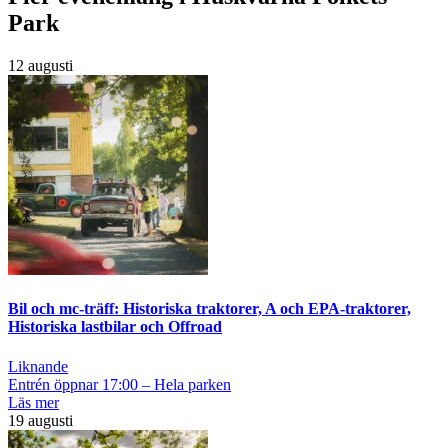
Park
12 augusti
Bil och mc-träff: Historiska traktorer, A och EPA-traktorer,
Historiska lastbilar och Offroad
Liknande
Entrén öppnar 17:00 – Hela parken
Läs mer
19 augusti