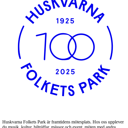
Huskvarna Folkets Park är framtidens mötesplats. Hos oss upplever
du musik, kultur, bilträffar, mässor och event, möten med andra