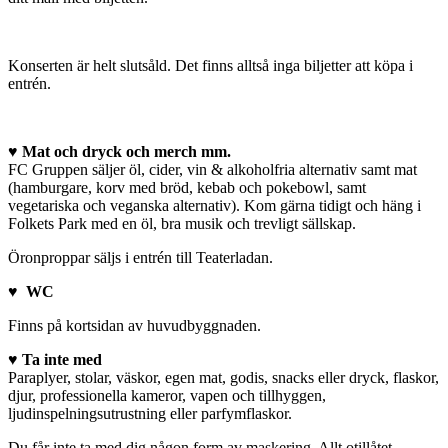
Konserten är helt slutsåld. Det finns alltså inga biljetter att köpa i
entrén.
♥ Mat och dryck och merch mm.
FC Gruppen säljer öl, cider, vin & alkoholfria alternativ samt mat
(hamburgare, korv med bröd, kebab och pokebowl, samt
vegetariska och veganska alternativ). Kom gärna tidigt och häng i
Folkets Park med en öl, bra musik och trevligt sällskap.
Öronproppar säljs i entrén till Teaterladan.
♥ WC
Finns på kortsidan av huvudbyggnaden.
♥ Ta inte med
Paraplyer, stolar, väskor, egen mat, godis, snacks eller dryck, flaskor,
djur, professionella kameror, vapen och tillhyggen,
ljudinspelningsutrustning eller parfymflaskor.
Du får inte ta med dig någon form av maskering. Allt otillåtet