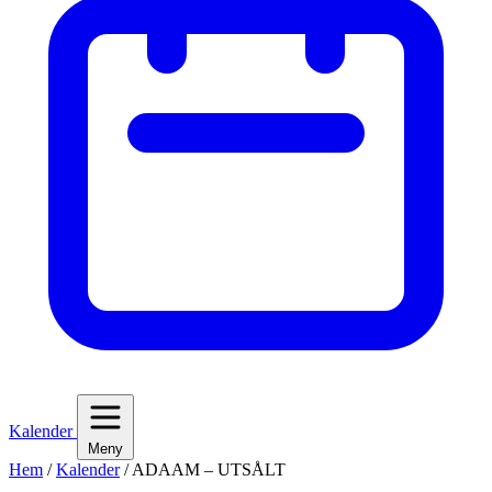
Kalender
Meny
Hem
/
Kalender
/
ADAAM – UTSÅLT