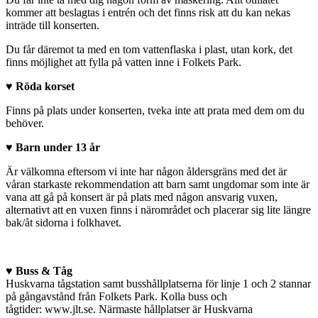
kommer att beslagtas i entrén och det finns risk att du kan nekas
inträde till konserten.
Du får däremot ta med en tom vattenflaska i plast, utan kork, det
finns möjlighet att fylla på vatten inne i Folkets Park.
♥ Röda korset
Finns på plats under konserten, tveka inte att prata med dem om du
behöver.
♥ Barn under 13 år
Är välkomna eftersom vi inte har någon åldersgräns med det är
våran starkaste rekommendation att barn samt ungdomar som inte är
vana att gå på konsert är på plats med någon ansvarig vuxen,
alternativt att en vuxen finns i närområdet och placerar sig lite längre
bak/åt sidorna i folkhavet.
♥ Buss & Tåg
Huskvarna tågstation samt busshållplatserna för linje 1 och 2 stannar
på gångavstånd från Folkets Park. Kolla buss och
tågtider:
www.jlt.se
. Närmaste hållplatser är Huskvarna