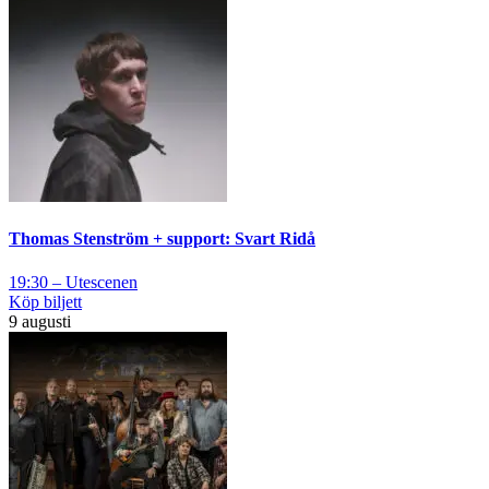
Thomas Stenström + support: Svart Ridå
19:30 – Utescenen
Köp biljett
9 augusti