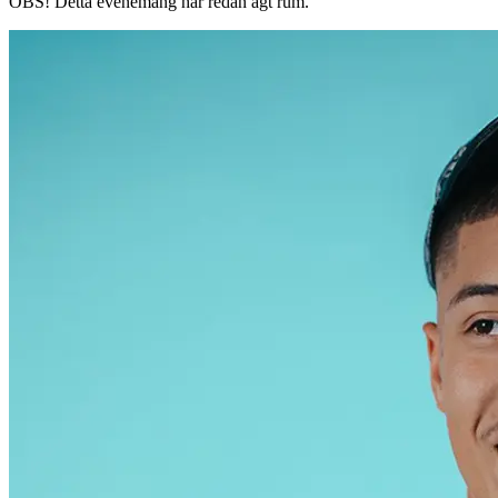
OBS!
Detta evenemang har redan ägt rum.