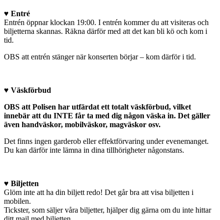
♥ Entré
Entrén öppnar klockan 19:00. I entrén kommer du att visiteras och
biljetterna skannas. Räkna därför med att det kan bli kö och kom i
tid.
OBS att entrén stänger när konserten börjar – kom därför i tid.
♥ Väskförbud
OBS att Polisen har utfärdat ett totalt väskförbud, vilket
innebär att du INTE får ta med dig någon väska in. Det gäller
även handväskor, mobilväskor, magväskor osv.
Det finns ingen garderob eller effektförvaring under evenemanget.
Du kan därför inte lämna in dina tillhörigheter någonstans.
♥ Biljetten
Glöm inte att ha din biljett redo! Det går bra att visa biljetten i
mobilen.
Tickster, som säljer våra biljetter, hjälper dig gärna om du inte hittar
ditt mail med biljetten.