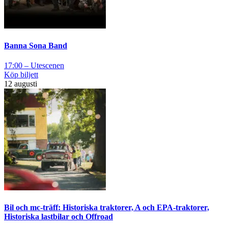
Banna Sona Band
17:00 – Utescenen
Köp biljett
12 augusti
Bil och mc-träff: Historiska traktorer, A och EPA-traktorer,
Historiska lastbilar och Offroad