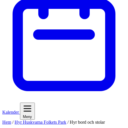
Kalender
Meny
Hem
/
Hyr Huskvarna Folkets Park
/
Hyr bord och stolar