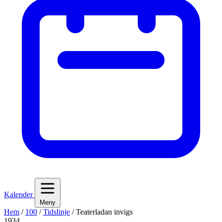
Kalender
Meny
Hem
/
100
/
Tidslinje
/
Teaterladan invigs
1934