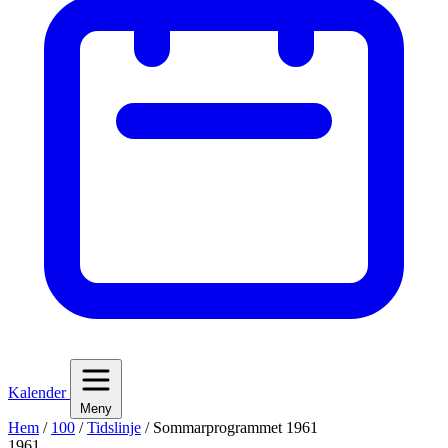
Kalender
Meny
Hem
/
100
/
Tidslinje
/
Sommarprogrammet 1961
1961