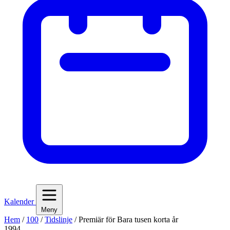
Kalender
Meny
Hem
/
100
/
Tidslinje
/
Premiär för Bara tusen korta år
1994