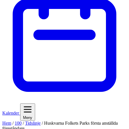
Kalender
Meny
Hem
/
100
/
Tidslinje
/
Huskvarna Folkets Parks första anställda
föreståndare