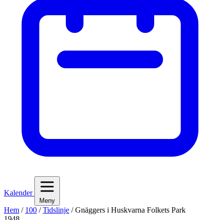
Kalender
Meny
Hem
/
100
/
Tidslinje
/
Gnäggers i Huskvarna Folkets Park
1948