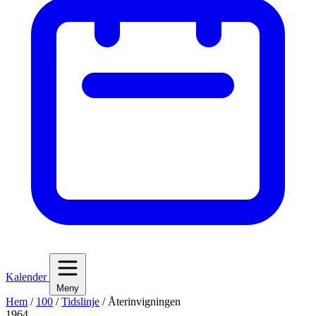
Kalender
Meny
Hem
/
100
/
Tidslinje
/
Återinvigningen
1964